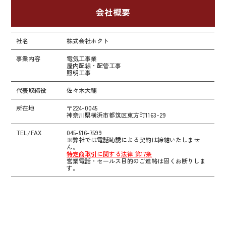
会社概要
社名
株式会社ホクト
事業内容
電気工事業
屋内配線・配管工事
照明工事
代表取締役
佐々木大輔
所在地
〒224-0045
神奈川県横浜市都筑区東方町1163-29
TEL/FAX
045-516-7599
※弊社では電話勧誘による契約は締結いたしませ
ん。
特定商取引に関する法律 第17条
営業電話・セールス目的のご連絡は固くお断りしま
す。